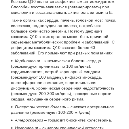
Коэнзим Q
10
является эффективным антиоксидантом.
Способен восстанавливаться (регенерировать) при
окислении и восстанавливать активность витамина Е.
Такие органы как сердце, печень, головной мозг, почки,
селезенка, поджелудочная железа, потребляют
большое количество энергии. Поэтому дефицит
коэнзима Q
10
в этих органах может быть причиной
серьезных метаболических проблем и заболеваний. С
дефицитом коэнзима Q
10
связано более 60
заболеваний. Его применяют при разных показаниях:
Кардиология
– ишемическая болезнь сердца
(рекомендуют принимать по 100 мг/день),
кардиомиопатия, острый коронарный синдром
(рекомендуют 100 мг/день), инфаркт миокарда,
постинфарктное состояние, эндотелиальная
дисфункция, хроническая сердечная недостаточность
(рекомендуют 200-300 мг/день), врожденные пороки
сердца, нарушение сердечного ритма.
Гипертоническая болезнь
– снижает артериальное
давление (рекомендуют 100-200 мг/день).
Атеросклероз
– тормозит биосинтез холестерина.
Неврология
– синдром хронической усталости,