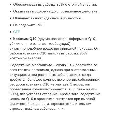
Обеспечивает выработку 95% клеточной энергии.
Оказывает мощное кардиопротективное действие.
Обладает антиоксидантной активностью.
Не содержит ГМО.
СГР
Коэнзим Q
10
(другие названия: кофермент Q
10
,
убихинон,что означает
вездесущий
) –
витаминоподобное вещество липидной природы. От
работы коэнзима Q
10
зависит выработка 95%
клеточной энергии.
Содержание в организме – около 1 г. Образуется во
всех клетках организма, однако при экстремальных
ситуациях и при различных заболеваниях, когда
требуется большое количество энергии, собственных
ресурсов коэнзима Q
10
не хватает. С возрастом
образование коэнзима снижается (в 60 лет – на 40-
60%), что ускоряет старение. Кроме того, содержание
коэнзима Q
10
в организме снижается при высокой
физической активности, стрессе, окислительном
стрессе, тяжёлых заболеваниях.