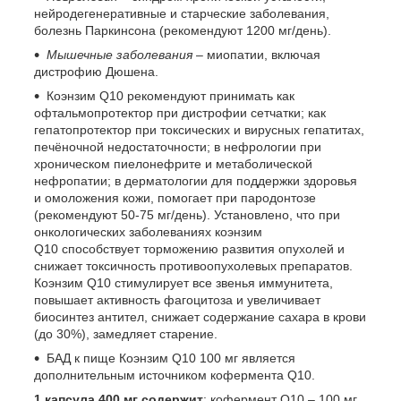
нейродегенеративные и старческие заболевания,
болезнь Паркинсона (рекомендуют 1200 мг/день).
Мышечные заболевания
– миопатии, включая
дистрофию Дюшена.
Коэнзим Q
10
рекомендуют принимать как
офтальмопротектор при дистрофии сетчатки; как
гепатопротектор при токсических и вирусных гепатитах,
печёночной недостаточности; в нефрологии при
хроническом пиелонефрите и метаболической
нефропатии; в дерматологии для поддержки здоровья
и омоложения кожи, помогает при пародонтозе
(рекомендуют 50-75 мг/день). Установлено, что при
онкологических заболеваниях коэнзим
Q
10
способствует торможению развития опухолей и
снижает токсичность противоопухолевых препаратов.
Коэнзим Q
10
стимулирует все звенья иммунитета,
повышает активность фагоцитоза и увеличивает
биосинтез антител, снижает содержание сахара в крови
(до 30%), замедляет старение.
БАД к пище Коэнзим Q
10
100 мг является
дополнительным источником кофермента Q
10
.
1 капсула 400 мг содержит
: кофермент Q
10
– 100 мг