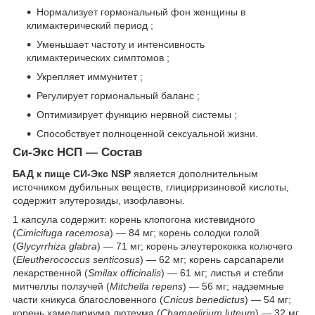
Нормализует гормональный фон женщины в
климактерический период ;
Уменьшает частоту и интенсивность
климактерических симптомов ;
Укрепляет иммунитет ;
Регулирует гормональный баланс ;
Оптимизирует функцию нервной системы ;
Способствует полноценной сексуальной жизни.
Си-Экс НСП — Состав
БАД к пище СИ-Экс NSP
является дополнительным
источником дубильных веществ, глицирризиновой кислоты,
содержит элутерозиды, изофлавоны.
1 капсула содержит: корень клопогона кистевидного
(
Cimicifuga raсemosa
) — 84 мг; корень солодки голой
(
Glycyrrhiza glabra
) — 71 мг; корень элеутерококка колючего
(
Eleutherococcus senticosus
) — 62 мг; корень сарсапарели
лекарственной (
Smilax officinalis
) — 61 мг; листья и стебли
митчеллы ползучей (
Mitchella repens
) — 56 мг; надземные
части кникуса благословенного (
Cnicus benedictus
) — 54 мг;
корень хамелириума лютеума (
Chamaelirium luteum
) — 32 мг.