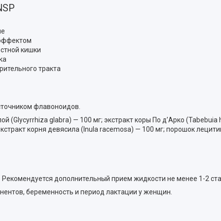
NSP
ие
 эффектом
рстной кишки
ка
рительного тракта
сточником флавоноидов.
(Glycyrrhiza glabra) — 100 мг; экстракт коры По д’Арко (Tabebuia h
кстракт корня девясила (Inula racemosa) — 100 мг; порошок лецити
. Рекомендуется дополнительный прием жидкости не менее 1-2 ста
нентов, беременность и период лактации у женщин.