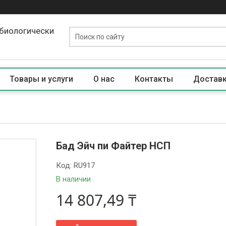
биологически
Товары и услуги
О нас
Контакты
Доставк
Бад Эйч пи Файтер НСП
Код:
RU917
В наличии
14 807,49 ₸