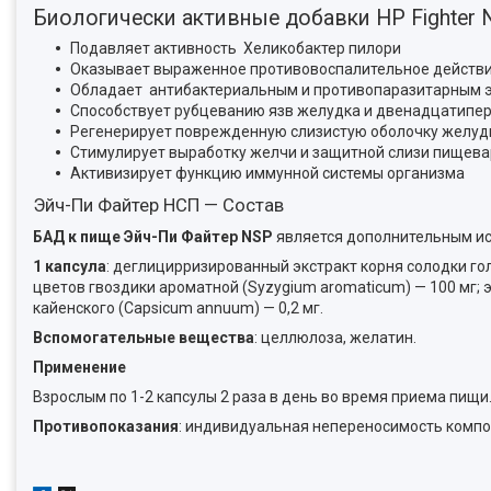
Биологически активные добавки HP Fighter 
Подавляет активность Хеликобактер пилори
Оказывает выраженное противовоспалительное действ
Обладает антибактериальным и противопаразитарным
Способствует рубцеванию язв желудка и двенадцатипе
Регенерирует поврежденную слизистую оболочку желуд
Стимулирует выработку желчи и защитной слизи пищева
Активизирует функцию иммунной системы организма
Эйч-Пи Файтер НСП — Состав
БАД к пище Эйч-Пи Файтер NSP
является дополнительным и
1 капсула
: деглицирризированный экстракт корня солодки голой 
цветов гвоздики ароматной (Syzygium aromaticum) — 100 мг; э
кайенского (Capsicum annuum) — 0,2 мг.
Вспомогательные вещества
: целлюлоза, желатин.
Применение
Взрослым по 1-2 капсулы 2 раза в день во время приема пищи
Противопоказания
: индивидуальная непереносимость компо