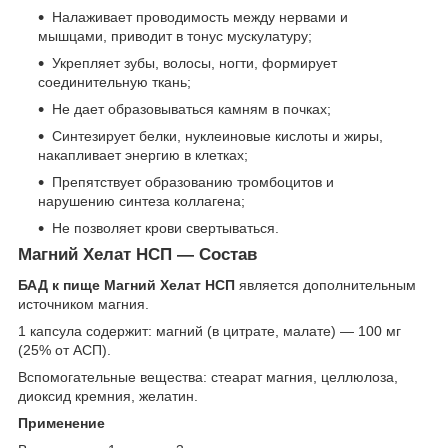
Налаживает проводимость между нервами и
мышцами, приводит в тонус мускулатуру;
Укрепляет зубы, волосы, ногти, формирует
соединительную ткань;
Не дает образовываться камням в почках;
Синтезирует белки, нуклеиновые кислоты и жиры,
накапливает энергию в клетках;
Препятствует образованию тромбоцитов и
нарушению синтеза коллагена;
Не позволяет крови свертываться.
Магний Хелат НСП — Состав
БАД к пище Магний Хелат НСП
является дополнительным
источником магния.
1 капсула содержит: магний (в цитрате, малате) — 100 мг
(25% от АСП).
Вспомогательные вещества: стеарат магния, целлюлоза,
диоксид кремния, желатин.
Применение