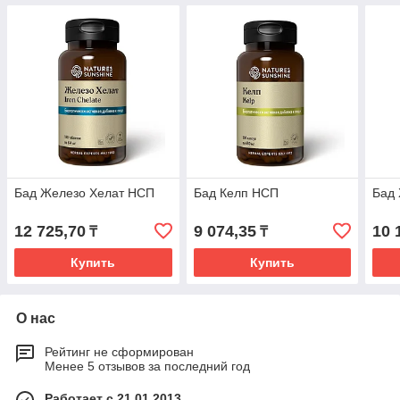
Бад Железо Хелат НСП
Бад Келп НСП
Бад 
12 725,70
9 074,35
10 
₸
₸
Купить
Купить
О нас
Рейтинг не сформирован
Менее 5 отзывов за последний год
Работает с 21.01.2013