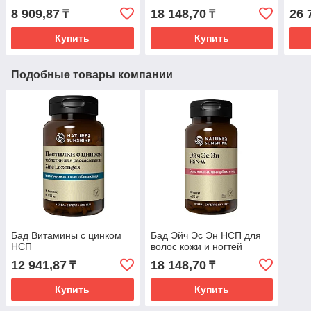
8 909,87
18 148,70
26 
₸
₸
Купить
Купить
Подобные товары компании
Бад Витамины с цинком
Бад Эйч Эс Эн НСП для
НСП
волос кожи и ногтей
12 941,87
18 148,70
₸
₸
Купить
Купить